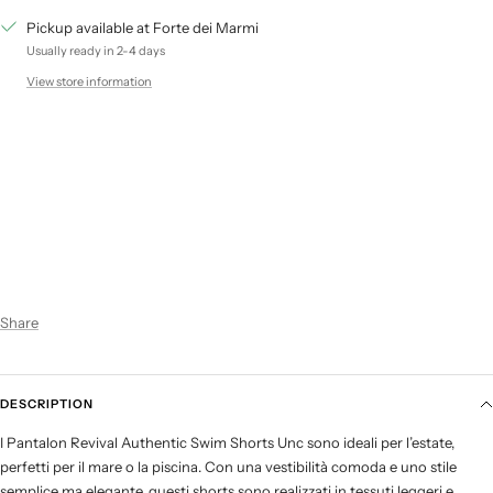
Pickup available at Forte dei Marmi
Usually ready in 2-4 days
View store information
Share
DESCRIPTION
I Pantalon Revival Authentic Swim Shorts Unc sono ideali per l’estate,
perfetti per il mare o la piscina. Con una vestibilità comoda e uno stile
semplice ma elegante, questi shorts sono realizzati in tessuti leggeri e