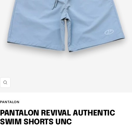
Z
o
o
PANTALON
m
PANTALON REVIVAL AUTHENTIC
SWIM SHORTS UNC