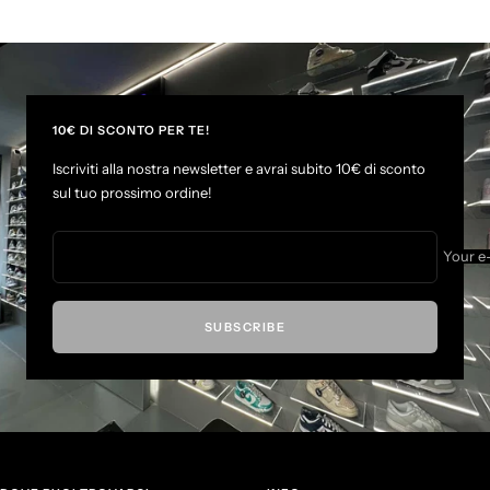
G
G
G
G
o
o
o
o
t
t
t
t
o
o
o
o
s
s
s
s
l
l
l
l
10€ DI SCONTO PER TE!
i
i
i
i
Iscriviti alla nostra newsletter e avrai subito 10€ di sconto
d
d
d
d
sul tuo prossimo ordine!
e
e
e
e
1
2
3
4
Your e
SUBSCRIBE