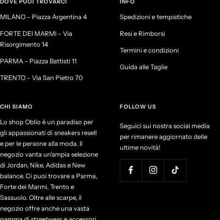
DOVE PUOI TROVARCI
INFO
MILANO - Piazza Argentina 4
Spedizioni e tempistiche
FORTE DEI MARMI - Via
Resi e Rimborsi
Risorgimento 14
Termini e condizioni
PARMA - Piazza Battisti 11
Guida alle Taglie
TRENTO - Via San Pietro 70
CHI SIAMO
FOLLOW US
Lo shop Oblio è un paradiso per
Seguici sui nostra social media
gli appassionati di sneakers resell
per rimanere aggiornato delle
e per le persone alla moda. Il
ultime novità!
negozio vanta un'ampia selezione
di Jordan, Nike, Adidas e New
balance. Ci puoi trovare a Parma,
Forte dei Marmi, Trento e
Sassuolo. Oltre alle scarpe, il
negozio offre anche una vasta
gamma di streetwear e accessori.