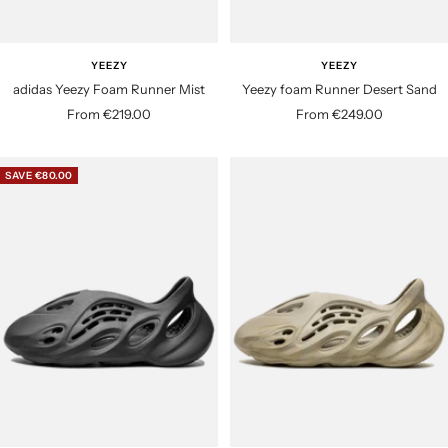
YEEZY
YEEZY
adidas Yeezy Foam Runner Mist
Yeezy foam Runner Desert Sand
S
S
From €219.00
From €249.00
a
a
l
l
SAVE €80.00
e
e
p
p
r
r
i
i
c
c
e
e