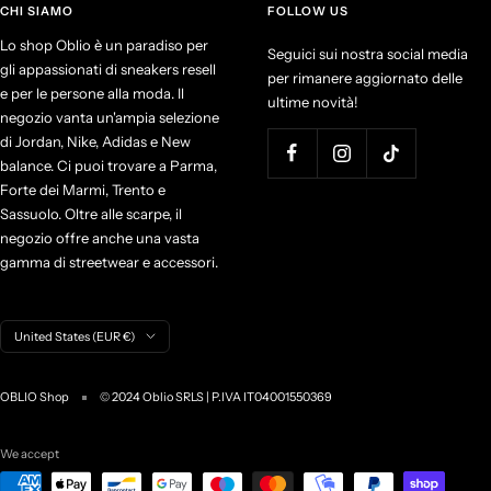
CHI SIAMO
FOLLOW US
Lo shop Oblio è un paradiso per
Seguici sui nostra social media
gli appassionati di sneakers resell
per rimanere aggiornato delle
e per le persone alla moda. Il
ultime novità!
negozio vanta un'ampia selezione
di Jordan, Nike, Adidas e New
balance. Ci puoi trovare a Parma,
Forte dei Marmi, Trento e
Sassuolo. Oltre alle scarpe, il
negozio offre anche una vasta
gamma di streetwear e accessori.
C
United States (EUR €)
o
u
OBLIO Shop
© 2024 Oblio SRLS | P.IVA IT04001550369
n
t
r
We accept
y