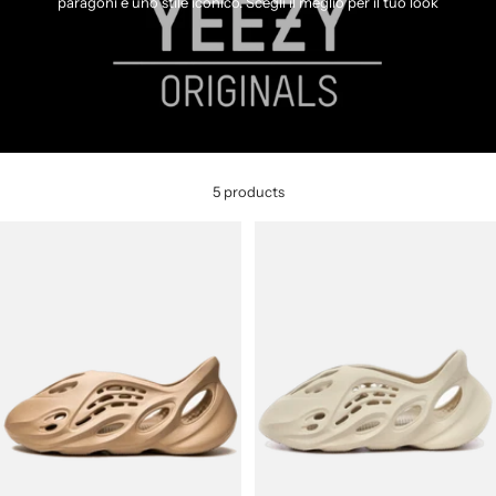
paragoni e uno stile iconico. Scegli il meglio per il tuo look
5 products