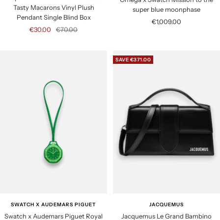
Tasty Macarons Vinyl Plush
super blue moonphase
Pendant Single Blind Box
S
€1,009.00
S
R
€30.00
€70.00
a
a
e
l
l
g
e
SAVE €371.00
e
u
p
p
l
r
r
a
i
i
r
c
c
p
e
e
r
i
c
e
SWATCH X AUDEMARS PIGUET
JACQUEMUS
Swatch x Audemars Piguet Royal
Jacquemus Le Grand Bambino