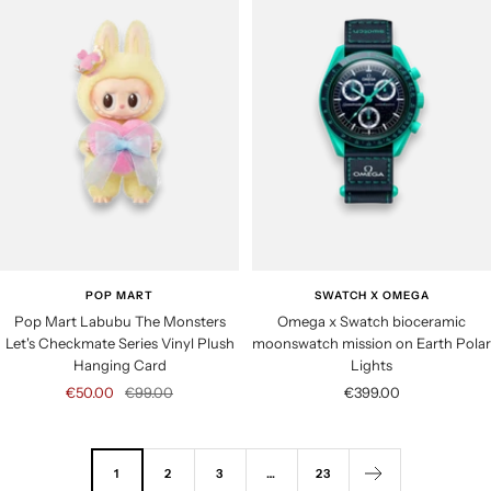
p
p
l
r
r
a
i
i
r
c
c
p
e
e
r
i
c
e
POP MART
SWATCH X OMEGA
Pop Mart Labubu The Monsters
Omega x Swatch bioceramic
Let's Checkmate Series Vinyl Plush
moonswatch mission on Earth Polar
Hanging Card
Lights
S
R
S
€50.00
€99.00
€399.00
a
e
a
l
g
l
e
u
e
1
2
3
…
23
p
l
p