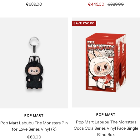
S
S
R
€689.00
€449.00
€820.00
a
a
e
l
l
g
SAVE €50.00
e
e
u
p
p
l
r
r
a
i
i
r
c
c
p
e
e
r
i
c
e
POP MART
POP MART
Pop Mart Labubu The Monsters
Pop Mart Labubu The Monsters Pin
Coca Cola Series Vinyl Face Single
for Love Series Vinyl (R)
Blind Box
S
€60.00