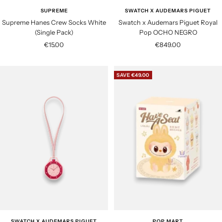
SUPREME
SWATCH X AUDEMARS PIGUET
Supreme Hanes Crew Socks White
Swatch x Audemars Piguet Royal
(Single Pack)
Pop OCHO NEGRO
S
S
€15.00
€849.00
a
a
l
l
SAVE €49.00
e
e
p
p
r
r
i
i
c
c
e
e
SWATCH X AUDEMARS PIGUET
POP MART