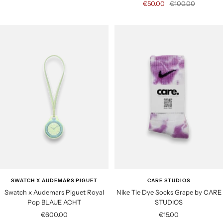
S
R
€50.00
€100.00
a
a
e
l
l
g
e
e
u
p
p
l
r
r
a
i
i
r
c
c
p
e
e
r
i
c
e
SWATCH X AUDEMARS PIGUET
CARE STUDIOS
Swatch x Audemars Piguet Royal
Nike Tie Dye Socks Grape by CARE
Pop BLAUE ACHT
STUDIOS
S
S
€600.00
€15.00