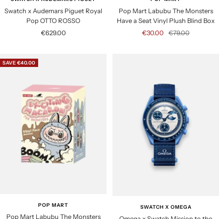
Swatch x Audemars Piguet Royal
Pop Mart Labubu The Monsters
Pop OTTO ROSSO
Have a Seat Vinyl Plush Blind Box
S
S
R
€629.00
€30.00
€79.00
a
a
e
l
l
g
SAVE €40.00
e
e
u
p
p
l
r
r
a
i
i
r
c
c
p
e
e
r
i
c
e
POP MART
SWATCH X OMEGA
Pop Mart Labubu The Monsters
Omega x Swatch Mission to the