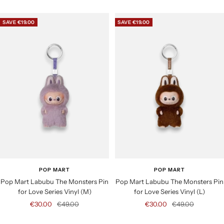
a
a
l
l
SAVE €19.00
SAVE €19.00
e
e
p
p
r
r
i
i
c
c
e
e
POP MART
POP MART
Pop Mart Labubu The Monsters Pin
Pop Mart Labubu The Monsters Pin
for Love Series Vinyl (M)
for Love Series Vinyl (L)
S
R
S
R
€30.00
€49.00
€30.00
€49.00
a
e
a
e