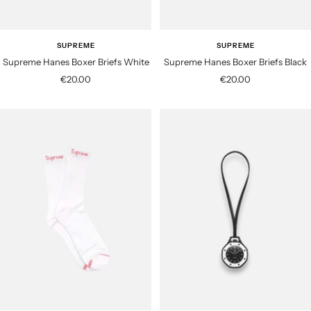
SUPREME
SUPREME
Supreme Hanes Boxer Briefs White
Supreme Hanes Boxer Briefs Black
S
S
€20.00
€20.00
a
a
l
l
e
e
p
p
r
r
i
i
c
c
e
e