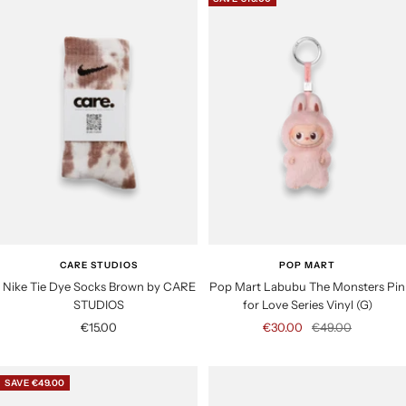
e
e
p
p
r
r
i
i
c
c
e
e
CARE STUDIOS
POP MART
Nike Tie Dye Socks Brown by CARE
Pop Mart Labubu The Monsters Pin
STUDIOS
for Love Series Vinyl (G)
S
S
R
€15.00
€30.00
€49.00
a
a
e
l
l
g
SAVE €49.00
e
e
u