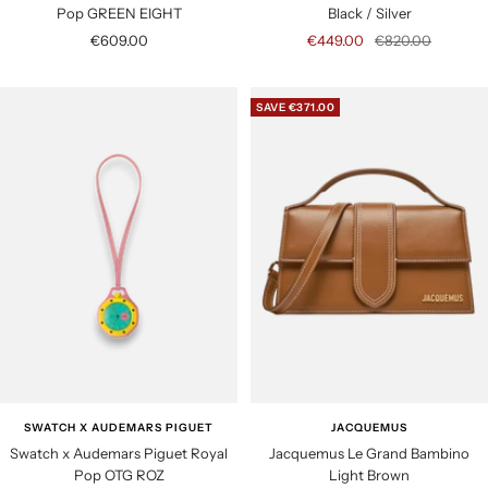
Pop GREEN EIGHT
Black / Silver
S
S
R
€609.00
€449.00
€820.00
a
a
e
l
l
g
SAVE €371.00
e
e
u
p
p
l
r
r
a
i
i
r
c
c
p
e
e
r
i
c
e
SWATCH X AUDEMARS PIGUET
JACQUEMUS
Swatch x Audemars Piguet Royal
Jacquemus Le Grand Bambino
Pop OTG ROZ
Light Brown