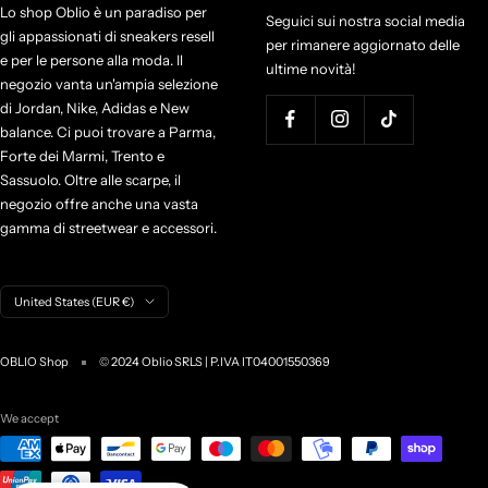
Lo shop Oblio è un paradiso per
Seguici sui nostra social media
gli appassionati di sneakers resell
per rimanere aggiornato delle
e per le persone alla moda. Il
ultime novità!
negozio vanta un'ampia selezione
di Jordan, Nike, Adidas e New
balance. Ci puoi trovare a Parma,
Forte dei Marmi, Trento e
Sassuolo. Oltre alle scarpe, il
negozio offre anche una vasta
gamma di streetwear e accessori.
C
United States (EUR €)
o
u
OBLIO Shop
© 2024 Oblio SRLS | P.IVA IT04001550369
n
t
r
We accept
y
/
r