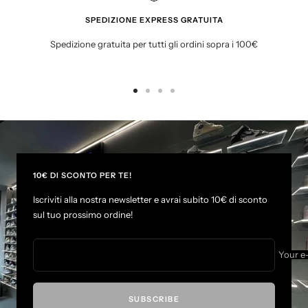
SPEDIZIONE EXPRESS GRATUITA
Spedizione gratuita per tutti gli ordini sopra i 100€
G
G
G
G
o
o
o
o
t
t
t
t
o
o
o
o
s
s
s
s
l
l
l
l
10€ DI SCONTO PER TE!
i
i
i
i
Iscriviti alla nostra newsletter e avrai subito 10€ di sconto
d
d
d
d
sul tuo prossimo ordine!
e
e
e
e
1
2
3
4
Your e
SUBSCRIBE