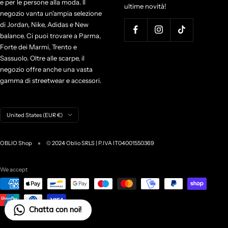
e per le persone alla moda. Il
ultime novità!
negozio vanta un'ampia selezione
di Jordan, Nike, Adidas e New
balance. Ci puoi trovare a Parma,
Forte dei Marmi, Trento e
Sassuolo. Oltre alle scarpe, il
negozio offre anche una vasta
gamma di streetwear e accessori.
C
United States (EUR €)
o
u
OBLIO Shop
© 2024 Oblio SRLS | P.IVA IT04001550369
n
t
r
We accept
y
/
r
Chatta con noi!
e
g