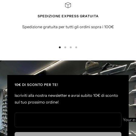
SPEDIZIONE EXPRESS GRATUITA
Spedizione gratuita per tutti gli ordini sopra i 100€
G
G
G
G
o
o
o
o
t
t
t
t
o
o
o
o
s
s
s
s
l
l
l
l
10€ DI SCONTO PER TE!
i
i
i
i
Iscriviti alla nostra newsletter e avrai subito 10€ di sconto
d
d
d
d
sul tuo prossimo ordine!
e
e
e
e
1
2
3
4
Your e