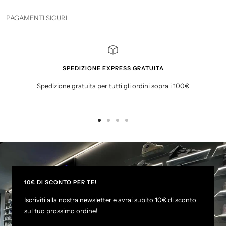
PAGAMENTI SICURI
SPEDIZIONE EXPRESS GRATUITA
Spedizione gratuita per tutti gli ordini sopra i 100€
G
G
G
G
o
o
o
o
t
t
t
t
o
o
o
o
s
s
s
s
l
l
l
l
10€ DI SCONTO PER TE!
i
i
i
i
Iscriviti alla nostra newsletter e avrai subito 10€ di sconto
d
d
d
d
sul tuo prossimo ordine!
e
e
e
e
1
2
3
4