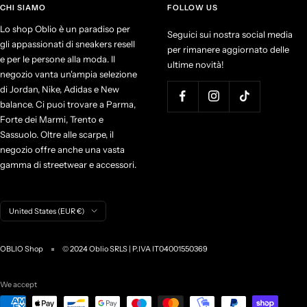
CHI SIAMO
FOLLOW US
Lo shop Oblio è un paradiso per
Seguici sui nostra social media
gli appassionati di sneakers resell
per rimanere aggiornato delle
e per le persone alla moda. Il
ultime novità!
negozio vanta un'ampia selezione
di Jordan, Nike, Adidas e New
balance. Ci puoi trovare a Parma,
Forte dei Marmi, Trento e
Sassuolo. Oltre alle scarpe, il
negozio offre anche una vasta
gamma di streetwear e accessori.
C
United States (EUR €)
o
u
OBLIO Shop
© 2024 Oblio SRLS | P.IVA IT04001550369
n
t
r
We accept
y