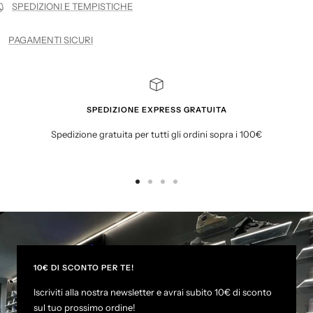
SPEDIZIONI E TEMPISTICHE
PAGAMENTI SICURI
SPEDIZIONE EXPRESS GRATUITA
Spedizione gratuita per tutti gli ordini sopra i 100€
G
G
G
G
o
o
o
o
t
t
t
t
o
o
o
o
s
s
s
s
l
l
l
l
10€ DI SCONTO PER TE!
i
i
i
i
Iscriviti alla nostra newsletter e avrai subito 10€ di sconto
d
d
d
d
sul tuo prossimo ordine!
e
e
e
e