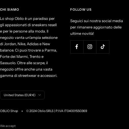
CHI SIAMO
FOLLOW US
Lo shop Oblio è un paradiso per
Seguici sui nostra social media
gli appassionati di sneakers resell
per rimanere aggiornato delle
e per le persone alla moda. Il
ultime novità!
negozio vanta un'ampia selezione
di Jordan, Nike, Adidas e New
balance. Ci puoi trovare a Parma,
Forte dei Marmi, Trento e
Sassuolo. Oltre alle scarpe, il
negozio offre anche una vasta
gamma di streetwear e accessori.
C
United States (EUR €)
o
u
OBLIO Shop
© 2024 Oblio SRLS | P.IVA IT04001550369
n
t
r
We accept