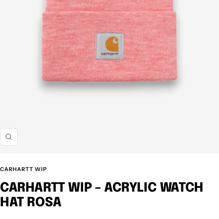
Z
o
o
CARHARTT WIP
m
CARHARTT WIP – ACRYLIC WATCH
HAT ROSA