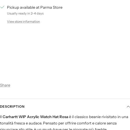
Pickup available at Parma Store
Usually ready in 2-4 days
View store information
Share
DESCRIPTION
Il
Carhartt WIP Acrylic Watch Hat Rosa
è il classico beanie rivisitato in una
tonalità fresca e audace. Pensato per offrire comfort e calore senza
rinunciare allo stile, è un must-have per le giornate più fredde.