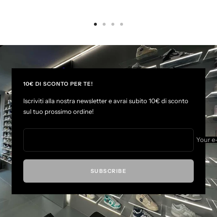
G
G
G
G
o
o
o
o
t
t
t
t
o
o
o
o
s
s
s
s
l
l
l
l
10€ DI SCONTO PER TE!
i
i
i
i
Iscriviti alla nostra newsletter e avrai subito 10€ di sconto
d
d
d
d
sul tuo prossimo ordine!
e
e
e
e
1
2
3
4
Your e
SUBSCRIBE