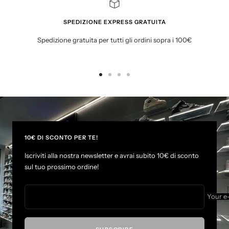
SPEDIZIONE EXPRESS GRATUITA
Spedizione gratuita per tutti gli ordini sopra i 100€
G
G
G
G
o
o
o
o
t
t
t
t
o
o
o
o
s
s
s
s
l
l
l
l
10€ DI SCONTO PER TE!
i
i
i
i
Iscriviti alla nostra newsletter e avrai subito 10€ di sconto
d
d
d
d
sul tuo prossimo ordine!
e
e
e
e
1
2
3
4
Your e